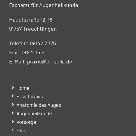
Facharzt für Augenheilkunde
Hauptstraße 12-18
91757 Treuchtlingen
Telefon:
09142.3775
Fax: 09142.1515
E-Mail:
p
r
a
x
i
s
@
d
r
-
s
u
l
l
a
.
d
e
Home
Privatpraxis
Anatomie des Auges
Augenheilkunde
Vorsorge
Blog